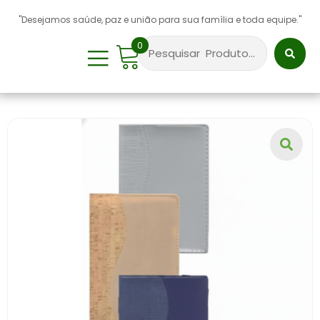
"Desejamos saúde, paz e união para sua família e toda equipe."
0
Sobre Nós