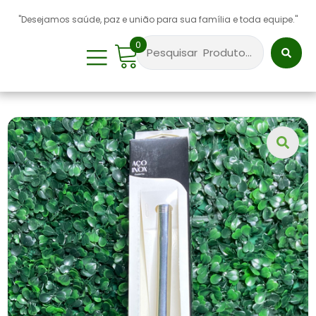
"Desejamos saúde, paz e união para sua família e toda equipe."
0
Sobre Nós