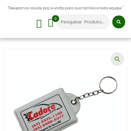
"Desejamos saúde, paz e união para sua família e toda equipe."
0
Sobre Nós