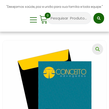
"Desejamos saúde, paz e união para sua família e toda equipe."
0
Sobre Nós