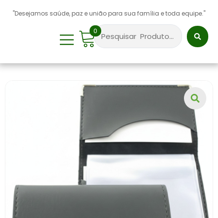
"Desejamos saúde, paz e união para sua família e toda equipe."
0
Sobre Nós